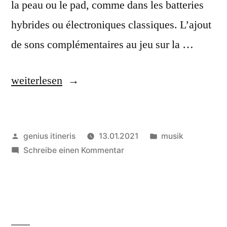
la peau ou le pad, comme dans les batteries
hybrides ou électroniques classiques. L’ajout
de sons complémentaires au jeu sur la …
„Drumsticks
weiterlesen
„contretemps“
│
Veröffentlicht
Veröffentlicht
genius itineris
13.01.2021
musik
FR“
von
zu
in
Schreibe einen Kommentar
Drumsticks
„contretemps“
│
FR