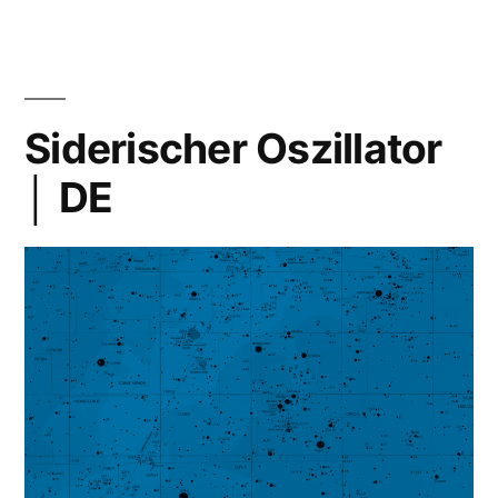
│
FR
Siderischer Oszillator
│ DE