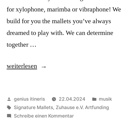
for xylophone, marimba or vibraphone! We
build for you the mallets you’ve always
dreamed to play with. We can determine
together …
„Armungia
weiterlesen
Mallets
│
Veröffentlicht
Veröffentlicht
genius itineris
22.04.2024
musik
EN“
von
Schlagwörter:
in
Signature Mallets
,
Zuhause e.V. Artfunding
zu
Schreibe einen Kommentar
Armungia
Mallets