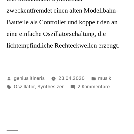
zweckentfremdet einen alten Modellbahn-
Bauteile als Controller und koppelt den an
eine einfache Oszillatorschaltung, die
lichtempfindliche Rechteckwellen erzeugt.
Veröffentlicht
Veröffentlicht
genius itineris
23.04.2020
musik
von
Schlagwörter:
in
zu
Oszillator
,
Synthesizer
2 Kommentare
Modellbah
Synthesize
│
DE