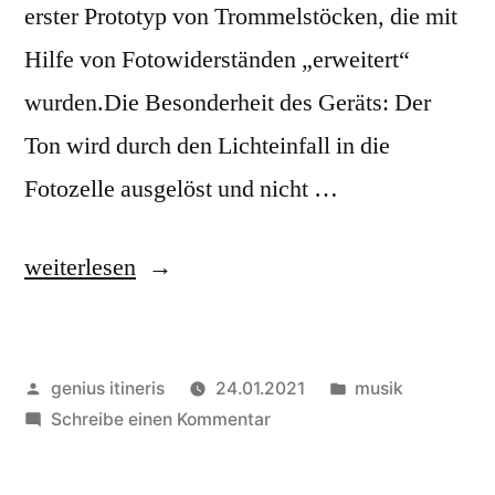
erster Prototyp von Trommelstöcken, die mit
Hilfe von Fotowiderständen „erweitert“
wurden.Die Besonderheit des Geräts: Der
Ton wird durch den Lichteinfall in die
Fotozelle ausgelöst und nicht …
„Offbeat-
weiterlesen
Drumsticks
│
Veröffentlicht
Veröffentlicht
genius itineris
24.01.2021
musik
DE“
von
zu
in
Schreibe einen Kommentar
Offbeat-
Drumsticks