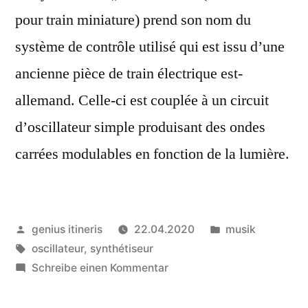
pour train miniature) prend son nom du
système de contrôle utilisé qui est issu d’une
ancienne pièce de train électrique est-
allemand. Celle-ci est couplée à un circuit
d’oscillateur simple produisant des ondes
carrées modulables en fonction de la lumière.
Veröffentlicht
Veröffentlicht
genius itineris
22.04.2020
musik
von
Schlagwörter:
in
oscillateur
,
synthétiseur
zu
Schreibe einen Kommentar
Synthétiseur
„Modellbahn“